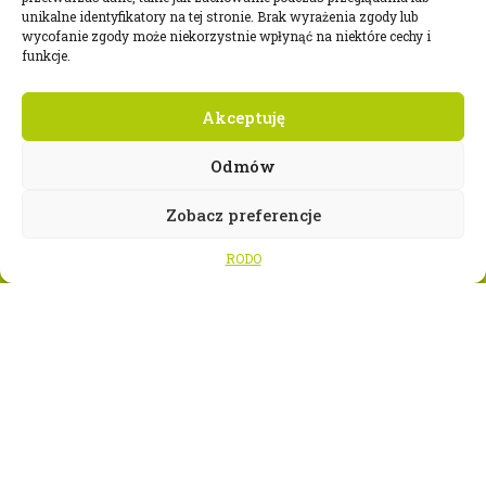
unikalne identyfikatory na tej stronie. Brak wyrażenia zgody lub
wycofanie zgody może niekorzystnie wpłynąć na niektóre cechy i
funkcje.
Akceptuję
Odmów
Ot
Zobacz preferencje
RODO
WSPÓLNIE DLA HARCERSKIEJ MISJI
Twoje wsparcie, nasza
siła!
Numer konta Hufca Gorzów Wielkopolski
ZHP